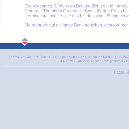
Gemeinsames Wirken von Bankkaufleuten und Immobili
Team der Themis24 Gruppe die Basis für den Erfolg bei
Termingestaltung,...sollte uns bis dahin die Lösung verw
"Je mehr wir auf die lange Bank schieben, desto kürzer w
THEMIS 24 GRUPPE:
Themis24 Gruppe
▪
Standorte
▪
Leistungen
▪
Karriere
GLÄUBIG
EIGENTÜMER:
Alleineigentümer
▪
Miteigentümer
▪
Be
©
2026
| M