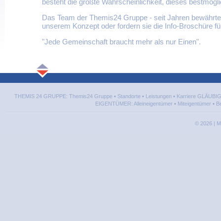
besteht die größte Wahrscheinlichkeit, dieses bestmögli
Das Team der Themis24 Gruppe - seit Jahren bewährter 
unserem Konzept oder fordern sie die Info-Broschüre f
"Jede Gemeinschaft braucht mehr als nur Einen".
THEMIS 24 GRUPPE:
Themis24 Gruppe
▪
Standorte
▪
Leistungen
▪
Karriere
GLÄUBIG
EIGENTÜMER:
Alleineigentümer
▪
Miteigentümer
▪
Be
©
2026
| M