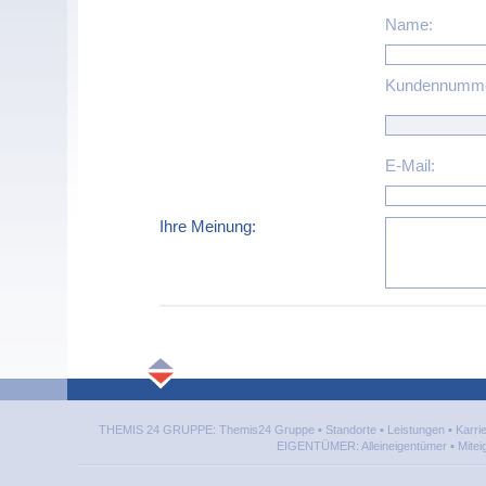
Name:
Kundennumme
E-Mail:
Ihre Meinung:
THEMIS 24 GRUPPE:
Themis24 Gruppe
▪
Standorte
▪
Leistungen
▪
Karri
EIGENTÜMER:
Alleineigentümer
▪
Mite