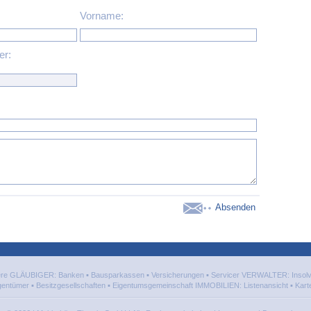
Vorname:
r:
ere
GLÄUBIGER:
Banken
▪
Bausparkassen
▪
Versicherungen
▪
Servicer
VERWALTER:
Insol
igentümer
▪
Besitzgesellschaften
▪
Eigentumsgemeinschaft
IMMOBILIEN:
Listenansicht
▪
Kart