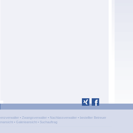
venzverwalter
▪
Zwangsverwalter
▪
Nachlassverwalter
▪
bestellter Betreuer
enansicht
▪
Galerieansicht
▪
Suchauftrag